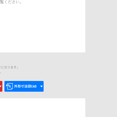
覧ください。
タになります。
。
外形寸法図CAD