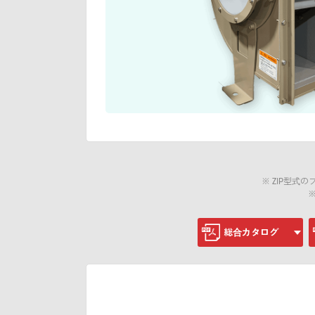
※ ZIP型
総合カタログ