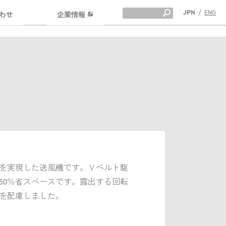
JPN
/
ENG
わせ
企業情報
を実現した送風機です。Ｖベルト駆
50％省スペースです。露出する回転
を配慮しました。