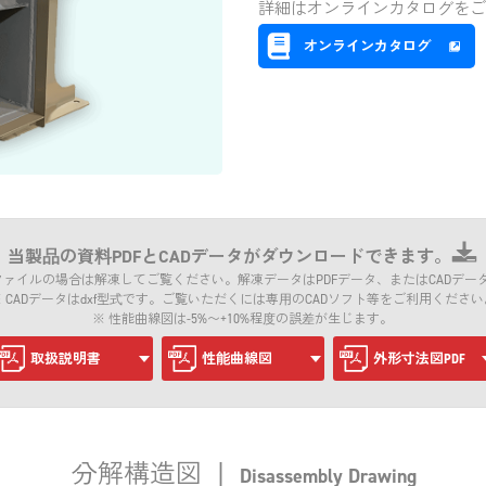
詳細はオンラインカタログをご
オンラインカタログ
当製品の資料PDFとCADデータがダウンロードできます。
式のファイルの場合は解凍してご覧ください。解凍データはPDFデータ、またはCADデー
※ CADデータはdxf型式です。ご覧いただくには専用のCADソフト等をご利用ください
※ 性能曲線図は-5%〜+10%程度の誤差が生じます。
取扱説明書
性能曲線図
外形寸法図PDF
分解構造図
|
Disassembly Drawing