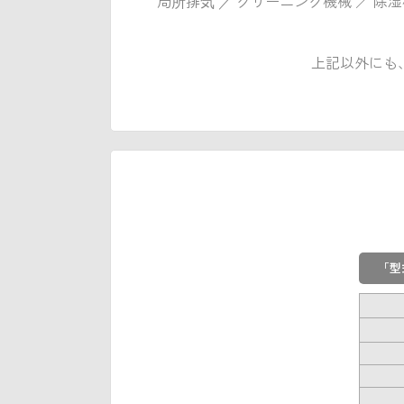
局所排気 ／ クリーニング機械 ／ 除湿機
上記以外にも
「型