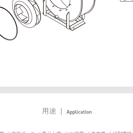
用途
|
Application