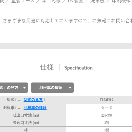
 ／ 塗装ブース ／ 集じん機 ／ UV装置 ／ 洗車機 ／ 印刷機械
、さまざまな用途に対応しておりますので、お気軽にお問い合
仕様
|
Specification
式」の見方
羽根車の種類
型式
( →
型式の見方
)
T1S3FH-2
羽根車
( →
羽根車の種類
)
ターボ
吐出口寸法 (㎜)
205×340
吸込口寸法 (㎜)
335
相
3相