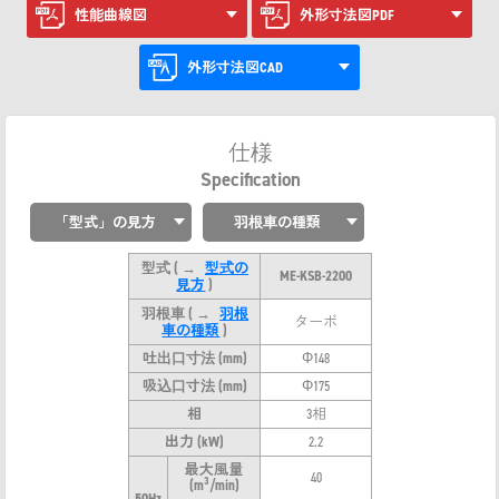
性能曲線図
外形寸法図PDF
外形寸法図CAD
仕様
Specification
「型式」の見方
羽根車の種類
型式
( →
型式の
ME-KSB-2200
見方
)
羽根車
( →
羽根
ターボ
車の種類
)
吐出口寸法 (mm)
Φ148
吸込口寸法 (mm)
Φ175
相
3相
出力 (kW)
2.2
最大風量
40
3
(m
/min)
50Hz