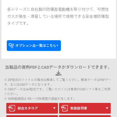
各シリーズに自社製の防爆形電動機を取り付けて、可燃性
ガスが発生・滞留している場所で使用できる安全増防爆型
タイプです。
オプション品一覧はこちら
当製品の資料PDFとCADデータがダウンロードできます。
※ ZIP型式のファイルの場合は解凍してご覧ください。解凍データはPDFデー
タ、またはCADデータになります。
※ CADデータはdxf型式です。ご覧いただくには専用のCADソフト等をご利用
ください。
※ 性能曲線図は-5%〜+10%程度の誤差が生じます。
総合カタログ
取扱説明書