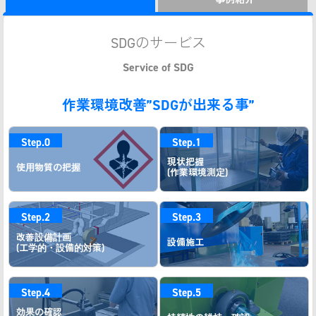
SDGのサービス
Service of SDG
作業環境改善”SDGが出来る事”
Step.0
Step.1
現状把握
使用物質の把握
(作業環境測定)
Step.2
Step.3
改善設備計画
設備施工
(工学的・設備的対策)
Step.4
Step.5
効果の確認